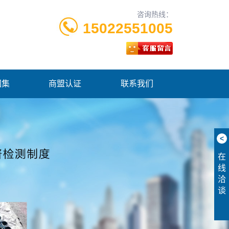
咨询热线：
15022551005
图集
商盟认证
联系我们
<
在
线
洽
谈