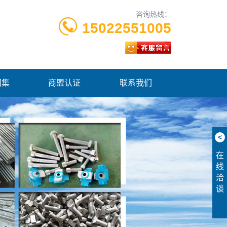
咨询热线：
15022551005
图集
商盟认证
联系我们
<
在
线
洽
谈